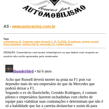
AS -
www.autoracing.com.br
Tags
comentarios f1
,
Comente sobre formula 1
,
f1
,
f1 2020
,
f1 podcast
,
george russel
,
lewis hamilton
,
melhor site f1
,
mercedes f1
,
valtteri bottas
ATENÇÃO: Comentários com textos ininteligíveis ou que faltem com respeito ao
usuário não serão aprovados pelo moderador.