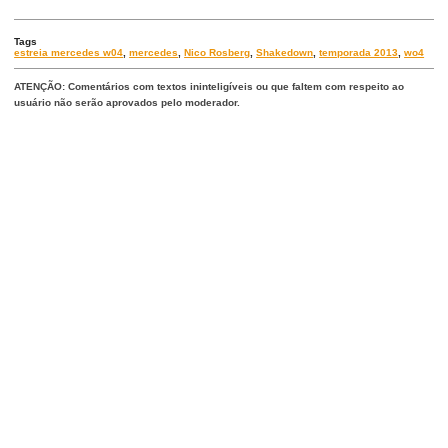
Tags
estreia mercedes w04
,
mercedes
,
Nico Rosberg
,
Shakedown
,
temporada 2013
,
wo4
ATENÇÃO: Comentários com textos ininteligíveis ou que faltem com respeito ao
usuário não serão aprovados pelo moderador.