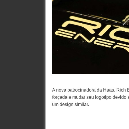
A nova patrocinadora da Haas, Rich 
forçada a mudar seu logotipo devido 
um design similar.