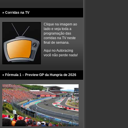
» Corridas na TV
Clique na imagem ao
lado e veja toda a
programação das
corridas na TV neste
final de semana.
Aqui no Autoracing
você não perde nada!
» Fórmula 1 – Preview GP da Hungria de 2026