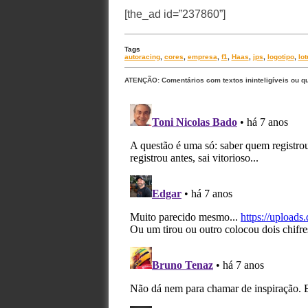
[the_ad id=”237860”]
Tags
autoracing
,
cores
,
empresa
,
f1
,
Haas
,
jps
,
logotipo
,
lot
ATENÇÃO: Comentários com textos ininteligíveis ou q