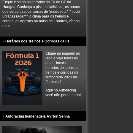
Clique e saiba os horários da TV do GP da
Hungria. Conheça a pista, estatísticas, os pneus
que serão usados, zonas de "modo reta", "modo
ultrapassagem", o clima para os treinos e
corrida, as apostas na bolsa de Londres, vídeos
e etc.
» Horários dos Treinos e Corridas da F1
Clique na imagem ao
lado e veja todas as
datas, locais e
horários de todos os
treinos e corridas da
temporada 2023 da
Formula 1
Aqui no Autoracing
você não perde nada!
» Autoracing homenageia Ayrton Senna