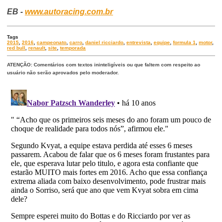
EB -
www.autoracing.com.br
Tags
2015
,
2016
,
campeonato
,
carro
,
daniel ricciardo
,
entrevista
,
equipe
,
formula 1
,
motor
,
red bull
,
renault
,
site
,
temporada
ATENÇÃO: Comentários com textos ininteligíveis ou que faltem com respeito ao
usuário não serão aprovados pelo moderador.