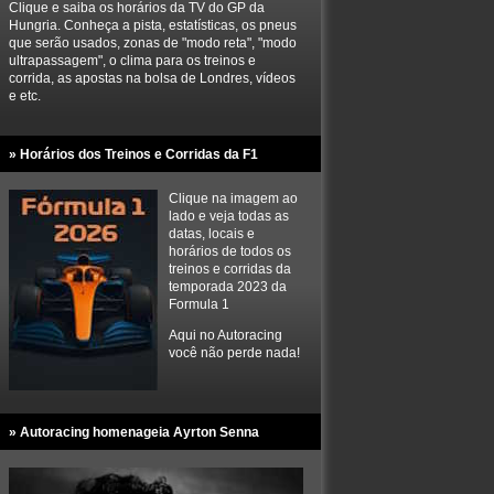
Clique e saiba os horários da TV do GP da
Hungria. Conheça a pista, estatísticas, os pneus
que serão usados, zonas de "modo reta", "modo
ultrapassagem", o clima para os treinos e
corrida, as apostas na bolsa de Londres, vídeos
e etc.
» Horários dos Treinos e Corridas da F1
Clique na imagem ao
lado e veja todas as
datas, locais e
horários de todos os
treinos e corridas da
temporada 2023 da
Formula 1
Aqui no Autoracing
você não perde nada!
» Autoracing homenageia Ayrton Senna