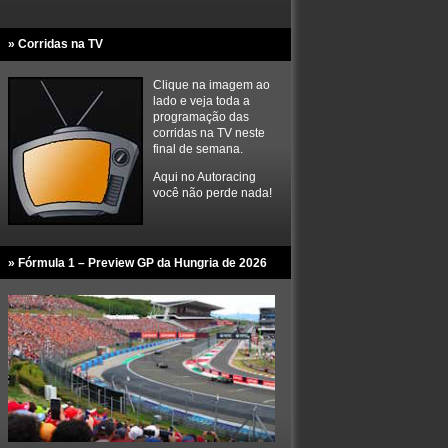
» Corridas na TV
Clique na imagem ao
lado e veja toda a
programação das
corridas na TV neste
final de semana.
Aqui no Autoracing
você não perde nada!
» Fórmula 1 – Preview GP da Hungria de 2026