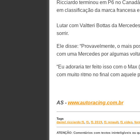
Ricciardo terminou em P6 no Canadá,
em classificação da marca francesa 
Lutar com Valtteri Bottas da Mercedes
sorrir.
Ele disse: “Provavelmente, o mais posi
com uma Mercedes por algumas voltas. 
“Eu adoraria ter feito isso com o Ma
com muito ritmo no final com aquele p
AS -
www.autoracing.com.br
Tags
daniel ricciardo f1
,
f1
,
f1 2019
,
f1 renault
,
f1 video
,
for
ATENÇÃO: Comentários com textos ininteligíveis ou q