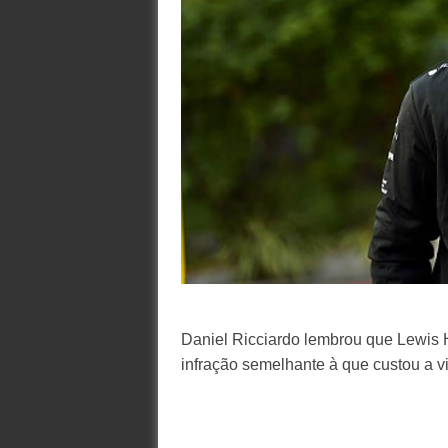
Daniel Ricciardo lembrou que Lewis
infração semelhante à que custou a v