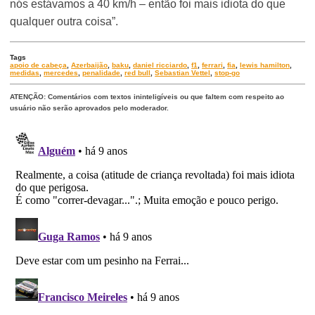
nós estávamos a 40 km/h – então foi mais idiota do que
qualquer outra coisa”.
Tags
apoio de cabeça
,
Azerbaijão
,
baku
,
daniel ricciardo
,
f1
,
ferrari
,
fia
,
lewis hamilton
,
medidas
,
mercedes
,
penalidade
,
red bull
,
Sebastian Vettel
,
stop-go
ATENÇÃO: Comentários com textos ininteligíveis ou que faltem com respeito ao
usuário não serão aprovados pelo moderador.