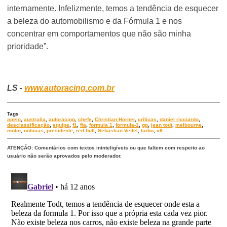
internamente. Infelizmente, temos a tendência de esquecer
a beleza do automobilismo e da Fórmula 1 e nos
concentrar em comportamentos que não são minha
prioridade”.
LS -
www.autoracing.com.br
Tags
apelo
,
australia
,
autoracing
,
chefe
,
Christian Horner
,
críticas
,
daniel ricciardo
,
desclassificação
,
equipe
,
f1
,
fia
,
formula 1
,
formula-1
,
gp
,
jean todt
,
melbourne
,
motor
,
noticias
,
presidente
,
red bull
,
Sebastian Vettel
,
turbo
,
v6
ATENÇÃO: Comentários com textos ininteligíveis ou que faltem com respeito ao
usuário não serão aprovados pelo moderador.