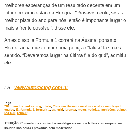
melhores esperanças de um resultado decente em um
futuro próximo estão na Hungria. “Provavelmente, será a
melhor pista do ano para nós, então é importante largar o
mais à frente possível”, disse ele.
Antes disso, a Fórmula 1 correrá na Áustria, portanto
Horner acha que cumprir uma punição “tática” faz mais
sentido. “Deveremos largar na última fila do grid”, admitiu
ele.
LS -
www.autoracing.com.br
Tags
2015
,
áustria
,
autoracing
,
chefe
,
Christian Horner
,
daniel ricciardo
,
daniil kvyat
,
equipe
,
f1
,
formula 1
,
formula-1
,
gp
,
grid
,
largada
,
motor
,
noticias
,
punições
,
quinto
,
red bull
,
renault
ATENÇÃO: Comentários com textos ininteligíveis ou que faltem com respeito ao
usuário não serão aprovados pelo moderador.