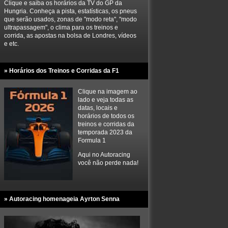
Clique e saiba os horários da TV do GP da
Hungria. Conheça a pista, estatísticas, os pneus
que serão usados, zonas de "modo reta", "modo
ultrapassagem", o clima para os treinos e
corrida, as apostas na bolsa de Londres, vídeos
e etc.
» Horários dos Treinos e Corridas da F1
Clique na imagem ao
lado e veja todas as
datas, locais e
horários de todos os
treinos e corridas da
temporada 2023 da
Formula 1
Aqui no Autoracing
você não perde nada!
» Autoracing homenageia Ayrton Senna