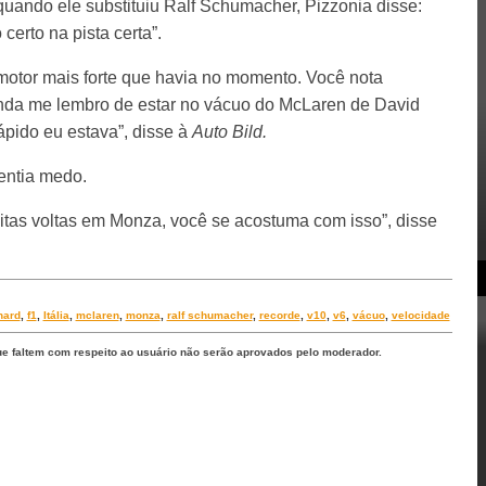
ando ele substituiu Ralf Schumacher, Pizzonia disse:
certo na pista certa”.
motor mais forte que havia no momento. Você nota
inda me lembro de estar no vácuo do McLaren de David
ápido eu estava”, disse à
Auto Bild.
entia medo.
uitas voltas em Monza, você se acostuma com isso”, disse
hard
,
f1
,
Itália
,
mclaren
,
monza
,
ralf schumacher
,
recorde
,
v10
,
v6
,
vácuo
,
velocidade
ue faltem com respeito ao usuário não serão aprovados pelo moderador.