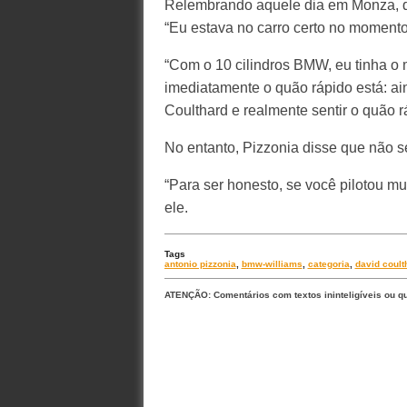
Relembrando aquele dia em Monza, qu
“Eu estava no carro certo no momento 
“Com o 10 cilindros BMW, eu tinha o 
imediatamente o quão rápido está: a
Coulthard e realmente sentir o quão r
No entanto, Pizzonia disse que não s
“Para ser honesto, se você pilotou m
ele.
Tags
antonio pizzonia
,
bmw-williams
,
categoria
,
david coult
ATENÇÃO: Comentários com textos ininteligíveis ou q