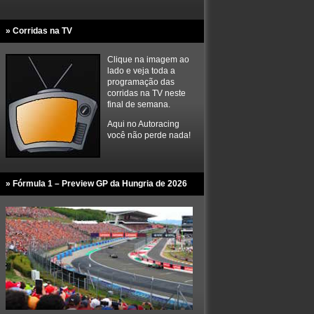
» Corridas na TV
Clique na imagem ao
lado e veja toda a
programação das
corridas na TV neste
final de semana.
Aqui no Autoracing
você não perde nada!
» Fórmula 1 – Preview GP da Hungria de 2026