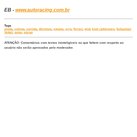
EB -
www.autoracing.com.br
Tags
ajuda
,
colega
,
corrida
,
décimos
,
equipe
,
erro
,
ferrari
,
grid
,
kimi raikkonen
,
Sebastian
Vettel
,
setor
,
vácuo
ATENÇÃO: Comentários com textos ininteligíveis ou que faltem com respeito ao
usuário não serão aprovados pelo moderador.