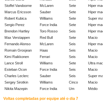
Stoffel Vandoorne
McLaren
Sete
Hiper maci
Marcus Ericsson
Sauber
Sete
Hiper maci
Robert Kubica
Williams
Sete
Super maci
Sergio Perez
Force India
Sete
Hiper maci
Brendon Hartley
Toro Rosso
Seis
Hiper maci
Max Verstappen
Red Bull
Sete
Macio
Fernando Alonso
McLaren
Seis
Hiper maci
Romain Grosjean
Haas
Seis
Macio
Kimi Raikkonen
Ferrari
Seis
Macio
Lance Stroll
Williams
Sete
Ultra macio
Esteban Ocon
Force India
Seis
Macio
Charles Leclerc
Sauber
Seis
Super maci
Sergey Sirotkin
Williams
Cinco
Macio
Nikita Mazepin
Force India
Um
Médio
Voltas completadas por equipe até o dia 7