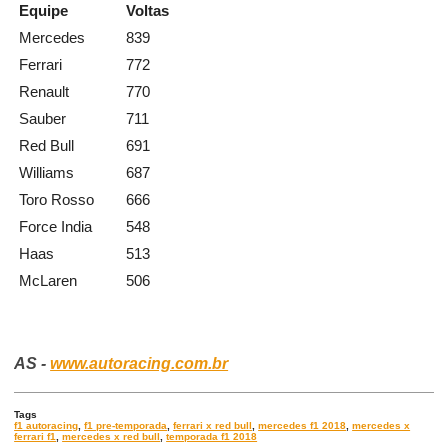
Equipe
Voltas
Mercedes
839
Ferrari
772
Renault
770
Sauber
711
Red Bull
691
Williams
687
Toro Rosso
666
Force India
548
Haas
513
McLaren
506
AS -
www.autoracing.com.br
Tags
f1 autoracing
,
f1 pre-temporada
,
ferrari x red bull
,
mercedes f1 2018
,
mercedes x
ferrari f1
,
mercedes x red bull
,
temporada f1 2018