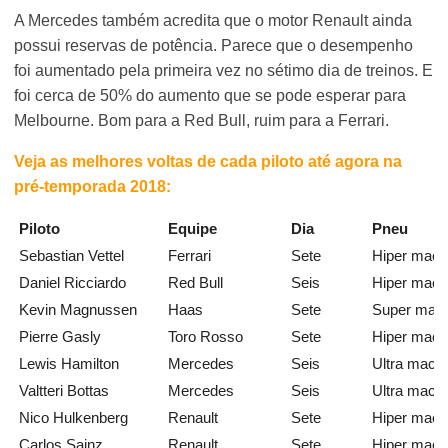
A Mercedes também acredita que o motor Renault ainda
possui reservas de potência. Parece que o desempenho
foi aumentado pela primeira vez no sétimo dia de treinos. E
foi cerca de 50% do aumento que se pode esperar para
Melbourne. Bom para a Red Bull, ruim para a Ferrari.
Veja as melhores voltas de cada piloto até agora na
pré-temporada 2018:
Piloto
Equipe
Dia
Pneu
Sebastian Vettel
Ferrari
Sete
Hiper maci
Daniel Ricciardo
Red Bull
Seis
Hiper maci
Kevin Magnussen
Haas
Sete
Super maci
Pierre Gasly
Toro Rosso
Sete
Hiper maci
Lewis Hamilton
Mercedes
Seis
Ultra macio
Valtteri Bottas
Mercedes
Seis
Ultra macio
Nico Hulkenberg
Renault
Sete
Hiper maci
Carlos Sainz
Renault
Sete
Hiper maci