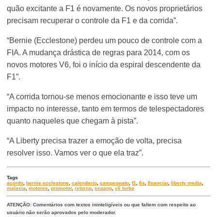
quão excitante a F1 é novamente. Os novos proprietários
precisam recuperar o controle da F1 e da corrida”.
“Bernie (Ecclestone) perdeu um pouco de controle com a
FIA. A mudança drástica de regras para 2014, com os
novos motores V6, foi o início da espiral descendente da
F1”.
“A corrida tornou-se menos emocionante e isso teve um
impacto no interesse, tanto em termos de telespectadores
quanto naqueles que chegam à pista”.
“A Liberty precisa trazer a emoção de volta, precisa
resolver isso. Vamos ver o que ela traz”.
Tags
acordo
,
bernie ecclestone
,
calendario
,
campeonato
,
f1
,
fia
,
financiar
,
liberty media
,
malasia
,
motores
,
promotor
,
retorno
,
sepang
,
v6 turbo
ATENÇÃO: Comentários com textos ininteligíveis ou que faltem com respeito ao
usuário não serão aprovados pelo moderador.