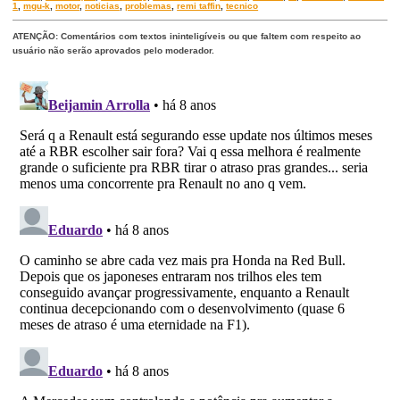
1
,
mgu-k
,
motor
,
noticias
,
problemas
,
remi taffin
,
tecnico
ATENÇÃO: Comentários com textos ininteligíveis ou que faltem com respeito ao
usuário não serão aprovados pelo moderador.