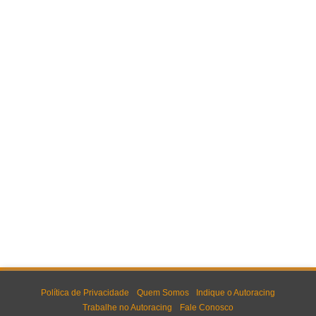
Política de Privacidade
Quem Somos
Indique o Autoracing
Trabalhe no Autoracing
Fale Conosco