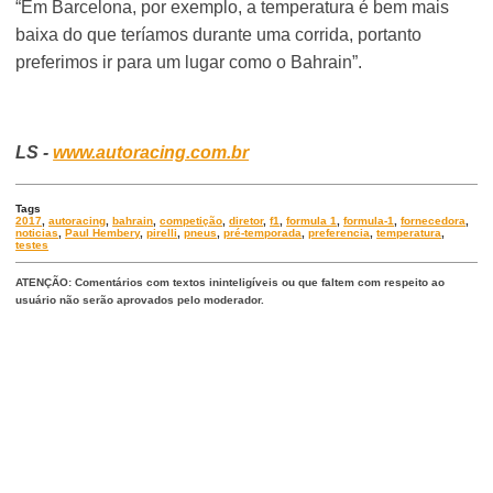
“Em Barcelona, por exemplo, a temperatura é bem mais
baixa do que teríamos durante uma corrida, portanto
preferimos ir para um lugar como o Bahrain”.
LS -
www.autoracing.com.br
Tags
2017
,
autoracing
,
bahrain
,
competição
,
diretor
,
f1
,
formula 1
,
formula-1
,
fornecedora
,
noticias
,
Paul Hembery
,
pirelli
,
pneus
,
pré-temporada
,
preferencia
,
temperatura
,
testes
ATENÇÃO: Comentários com textos ininteligíveis ou que faltem com respeito ao
usuário não serão aprovados pelo moderador.