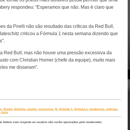
bery respondeu: “Esperamos que não. Mas é claro que
s da Pirelli não são resultado das críticas da Red Bull,
 Mateschitz criticou a Fórmula 1 nesta semana dizendo que
s”.
 da Red Bull, mas não houve uma pressão excessiva da
usto com Christian Horner (chefe da equipe), muito mais
 eles me disseram”.
o
,
diretor
,
domínio
,
equipe
,
excessiva
,
f1
,
formula 1
,
formula-1
,
mudanças
,
noticias
,
,
risco
ue faltem com respeito ao usuário não serão aprovados pelo moderador.