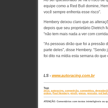
equipe como a Red Bull domine, Hem
você sempre enfrenta esse risco”.
Hembery deixou claro que as alteraçõe
depois que seu proprietário Dietrich
“não tem mais nada a ver com corrida
“As pessoas dirão que foi a pressão
parte deles”, disse Hembery. “Sendo j
foi dito na mídia esta semana do que
LS -
www.autoracing.com.br
Tags
2013
,
autoracing
,
competição
,
competitiva
,
degradaçã
ordem
,
Paul Hembery
,
pirelli
,
pneus
,
pressão
,
red bull
ATENÇÃO: Comentários com textos ininteligíveis ou q