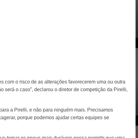
 com o risco de as alterações favorecerem uma ou outra
será o caso”, declarou o diretor de competição da Pirelli,
ara a Pirelli, e não para ninguém mais. Precisamos
exagerar, porque podemos ajudar certas equipes se
que tornar os pneus mais duráveis possa permitir que uma