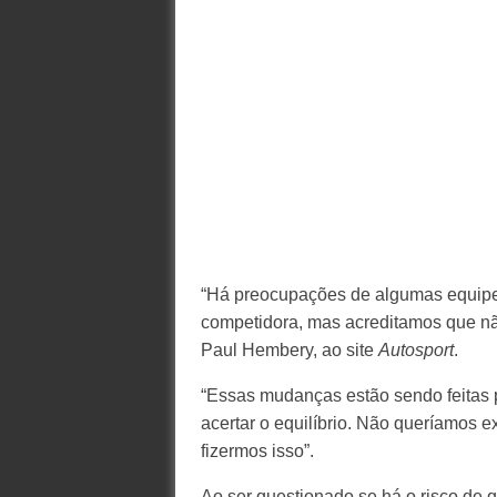
“Há preocupações de algumas equipes
competidora, mas acreditamos que não 
Paul Hembery, ao site
Autosport
.
“Essas mudanças estão sendo feitas p
acertar o equilíbrio. Não queríamos 
fizermos isso”.
Ao ser questionado se há o risco de 