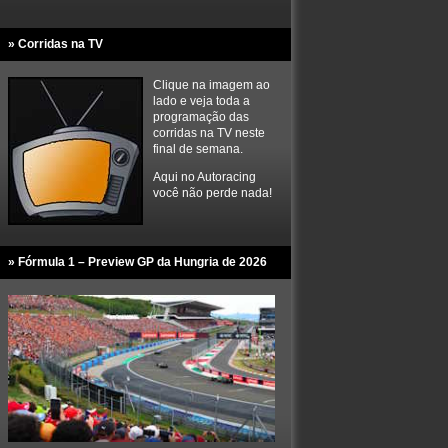
» Corridas na TV
Clique na imagem ao
lado e veja toda a
programação das
corridas na TV neste
final de semana.
Aqui no Autoracing
você não perde nada!
» Fórmula 1 – Preview GP da Hungria de 2026