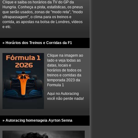
Clique e saiba os horários da TV do GP da
Hungria. Conheça a pista, estatísticas, os pneus
que serão usados, zonas de "modo reta", "modo
ultrapassagem", o clima para os treinos e
corrida, as apostas na bolsa de Londres, vídeos
e etc.
» Horários dos Treinos e Corridas da F1
Clique na imagem ao
lado e veja todas as
datas, locais e
horários de todos os
treinos e corridas da
temporada 2023 da
Formula 1
Aqui no Autoracing
você não perde nada!
» Autoracing homenageia Ayrton Senna