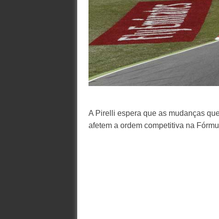
A Pirelli espera que as mudanças que
afetem a ordem competitiva na Fórmul