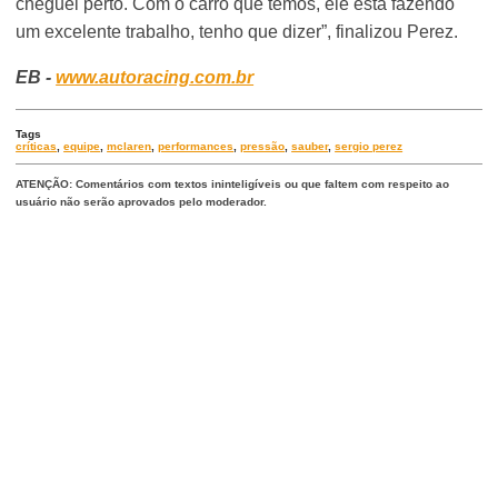
cheguei perto. Com o carro que temos, ele está fazendo
um excelente trabalho, tenho que dizer”, finalizou Perez.
EB -
www.autoracing.com.br
Tags
críticas
,
equipe
,
mclaren
,
performances
,
pressão
,
sauber
,
sergio perez
ATENÇÃO: Comentários com textos ininteligíveis ou que faltem com respeito ao
usuário não serão aprovados pelo moderador.