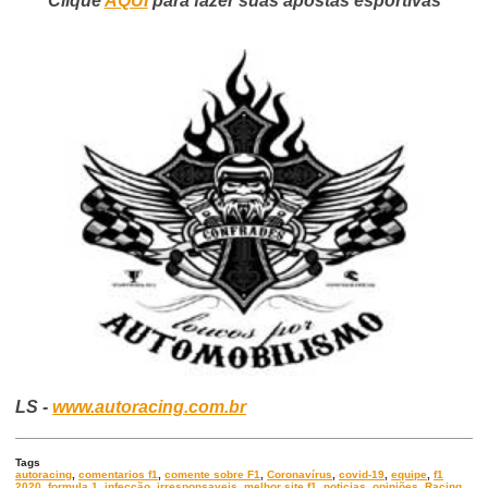
Clique
AQUI
para fazer suas apostas esportivas
LS -
www.autoracing.com.br
Tags
autoracing
,
comentarios f1
,
comente sobre F1
,
Coronavírus
,
covid-19
,
equipe
,
f1
2020
,
formula 1
,
infecção
,
irresponsaveis
,
melhor site f1
,
noticias
,
opiniões
,
Racing