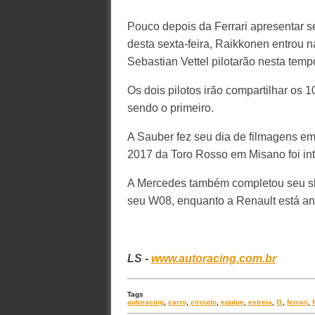
Pouco depois da Ferrari apresentar
desta sexta-feira, Raikkonen entrou 
Sebastian Vettel pilotarão nesta temp
Os dois pilotos irão compartilhar os
sendo o primeiro.
A Sauber fez seu dia de filmagens em 
2017 da Toro Rosso em Misano foi in
A Mercedes também completou seu sh
seu W08, enquanto a Renault está an
LS -
www.autoracing.com.br
Tags
autoracing
,
carro
,
circuito
,
equipe
,
estreia
,
f1
,
ferrari
,