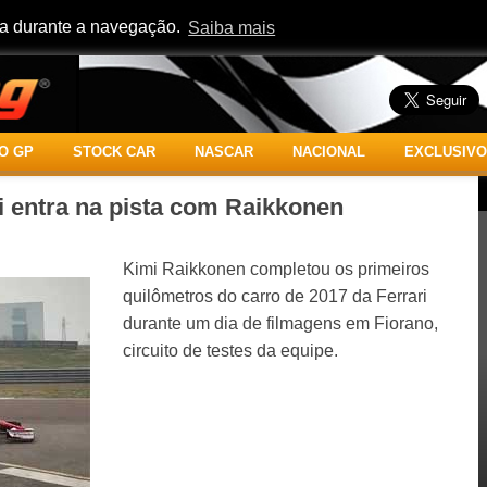
cia durante a navegação.
Saiba mais
O GP
STOCK CAR
NASCAR
NACIONAL
EXCLUSIVO
i entra na pista com Raikkonen
Kimi Raikkonen completou os primeiros
quilômetros do carro de 2017 da Ferrari
durante um dia de filmagens em Fiorano,
circuito de testes da equipe.