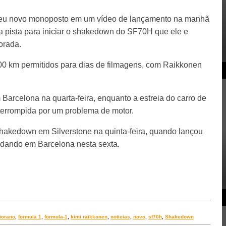
 seu novo monoposto em um vídeo de lançamento na manhã
na pista para iniciar o shakedown do SF70H que ele e
orada.
 100 km permitidos para dias de filmagens, com Raikkonen
Barcelona na quarta-feira, enquanto a estreia do carro de
terrompida por um problema de motor.
akedown em Silverstone na quinta-feira, quando lançou
dando em Barcelona nesta sexta.
fiorano
,
formula 1
,
formula-1
,
kimi raikkonen
,
noticias
,
novo
,
sf70h
,
Shakedown