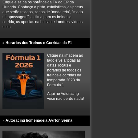
Clique e saiba os horários da TV do GP da
Hungria. Conheça a pista, estatísticas, os pneus
que serão usados, zonas de "modo reta", "modo
ultrapassagem", o clima para os treinos e
corrida, as apostas na bolsa de Londres, vídeos
e etc.
» Horários dos Treinos e Corridas da F1
Clique na imagem ao
lado e veja todas as
datas, locais e
horários de todos os
treinos e corridas da
temporada 2023 da
Formula 1
Aqui no Autoracing
você não perde nada!
» Autoracing homenageia Ayrton Senna