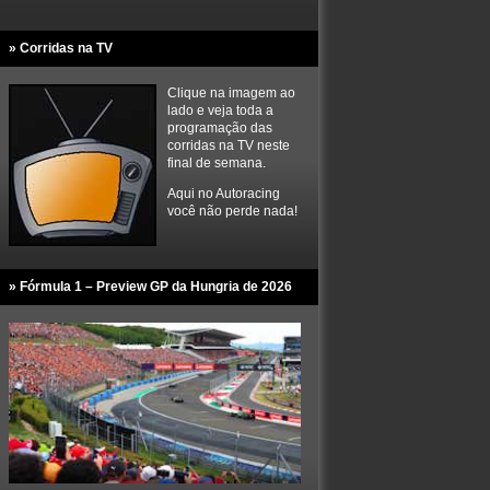
» Corridas na TV
Clique na imagem ao
lado e veja toda a
programação das
corridas na TV neste
final de semana.
Aqui no Autoracing
você não perde nada!
» Fórmula 1 – Preview GP da Hungria de 2026