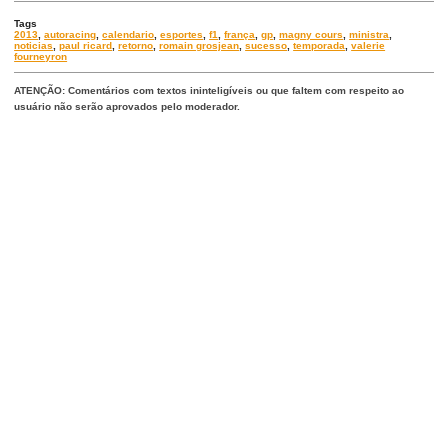
Tags
2013
,
autoracing
,
calendario
,
esportes
,
f1
,
frança
,
gp
,
magny cours
,
ministra
,
noticias
,
paul ricard
,
retorno
,
romain grosjean
,
sucesso
,
temporada
,
valerie
fourneyron
ATENÇÃO: Comentários com textos ininteligíveis ou que faltem com respeito ao
usuário não serão aprovados pelo moderador.