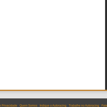
de Privacidade
Quem Somos
Indique o Autoracing
Trabalhe no Autoracing
Fal