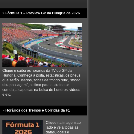
» Fórmula 1 – Preview GP da Hungria de 2026
Clique e saiba os horários da TV do GP da
Hungria. Conheça a pista, estatísticas, os pneus
que serão usados, zonas de "modo reta", "modo
ultrapassagem", o clima para os treinos e
corrida, as apostas na bolsa de Londres, vídeos
e etc.
» Horários dos Treinos e Corridas da F1
Clique na imagem ao
lado e veja todas as
datas, locais e