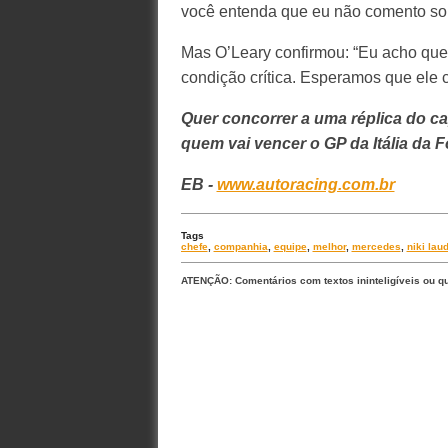
você entenda que eu não comento sob
Mas O’Leary confirmou: “Eu acho que 
condição crítica. Esperamos que ele
Quer concorrer a uma réplica do c
quem vai vencer o GP da Itália da F
EB -
www.autoracing.com.br
Tags
chefe
,
companhia
,
equipe
,
melhor
,
mercedes
,
niki lau
ATENÇÃO: Comentários com textos ininteligíveis ou q