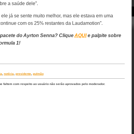
re a saúde dele”.
ele já se sente muito melhor, mas ele estava em uma
 continue com os 25% restantes da Laudamotion”.
apacete do Ayrton Senna? Clique
AQUI
e palpite sobre
ormula 1!
da
,
notícia
,
presidente
,
pulmão
ue faltem com respeito ao usuário não serão aprovados pelo moderador.