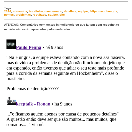
Tags
2016
,
alemanha
,
brasileiro
,
campeonato
,
detalhes
,
equipe
,
felipe nasr
,
hungria
,
pontos
,
problemas
,
resultado
,
sauber
,
site
ATENÇÃO: Comentários com textos ininteligíveis ou que faltem com respeito ao
usuário não serão aprovados pelo moderador.