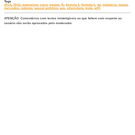
Tags
2014
,
2016
,
autoracing
,
carro
,
equipe
,
f1
,
formula 1
,
formula-1
,
gp
,
inglaterra
,
manor
,
mercedes
,
noticias
,
pascal wehrlein
,
pos
,
silverstone
,
teste
,
w05
ATENÇÃO: Comentários com textos ininteligíveis ou que faltem com respeito ao
usuário não serão aprovados pelo moderador.