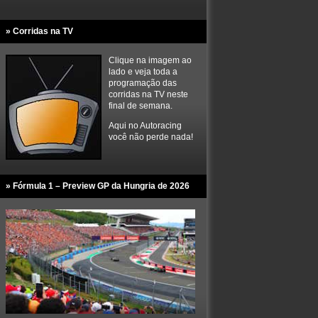
» Corridas na TV
Clique na imagem ao
lado e veja toda a
programação das
corridas na TV neste
final de semana.
Aqui no Autoracing
você não perde nada!
» Fórmula 1 – Preview GP da Hungria de 2026