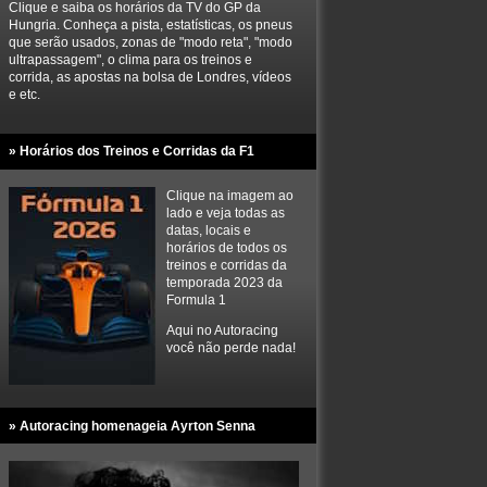
Clique e saiba os horários da TV do GP da
Hungria. Conheça a pista, estatísticas, os pneus
que serão usados, zonas de "modo reta", "modo
ultrapassagem", o clima para os treinos e
corrida, as apostas na bolsa de Londres, vídeos
e etc.
» Horários dos Treinos e Corridas da F1
Clique na imagem ao
lado e veja todas as
datas, locais e
horários de todos os
treinos e corridas da
temporada 2023 da
Formula 1
Aqui no Autoracing
você não perde nada!
» Autoracing homenageia Ayrton Senna