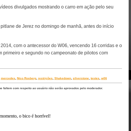
 vídeos divulgados mostrando o carro em ação pelo seu
 pitlane de Jerez no domingo de manhã, antes do início
2014, com o antecessor do W06, vencendo 16 corridas e o
 em primeiro e segundo no campeonato de pilotos com
,
mercedes
,
Nico Rosberg
,
restrições
,
Shakedown
,
silverstone
,
testes
,
w06
ue faltem com respeito ao usuário não serão aprovados pelo moderador.