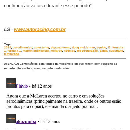
contribuição valiosa durante esse período”.
LS -
www.autoracing.com.br
Tags
2014
,
aerodinamico
,
autoracing
,
departamento
,
doug mckiernan
,
equipe
,
f1
,
formula
1
,
formula-1
,
marcin budkowski
,
mclaren
,
noticias
,
reestruturação
,
saida
,
substituto
,
temporada
ATENÇÃO: Comentários com textos ininteligíveis ou que faltem com respeito ao
usuário não serão aprovados pelo moderador.