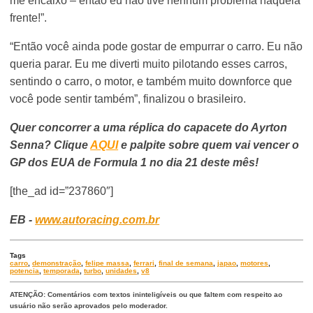
me encaixo – então eu não tive nenhum problema naquela
frente!”.
“Então você ainda pode gostar de empurrar o carro. Eu não
queria parar. Eu me diverti muito pilotando esses carros,
sentindo o carro, o motor, e também muito downforce que
você pode sentir também”, finalizou o brasileiro.
Quer concorrer a uma réplica do capacete do Ayrton
Senna? Clique
AQUI
e palpite sobre quem vai vencer o
GP dos EUA de Formula 1 no dia 21 deste mês!
[the_ad id=”237860″]
EB -
www.autoracing.com.br
Tags
carro
,
demonstração
,
felipe massa
,
ferrari
,
final de semana
,
japao
,
motores
,
potencia
,
temporada
,
turbo
,
unidades
,
v8
ATENÇÃO: Comentários com textos ininteligíveis ou que faltem com respeito ao
usuário não serão aprovados pelo moderador.