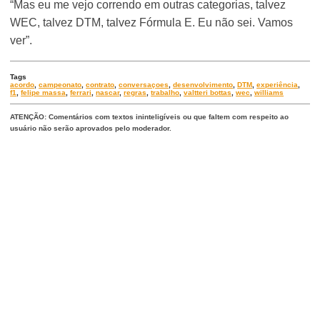
“Mas eu me vejo correndo em outras categorias, talvez
WEC, talvez DTM, talvez Fórmula E. Eu não sei. Vamos
ver”.
Tags
acordo
,
campeonato
,
contrato
,
conversaçoes
,
desenvolvimento
,
DTM
,
experiência
,
f1
,
felipe massa
,
ferrari
,
nascar
,
regras
,
trabalho
,
valtteri bottas
,
wec
,
williams
ATENÇÃO: Comentários com textos ininteligíveis ou que faltem com respeito ao
usuário não serão aprovados pelo moderador.