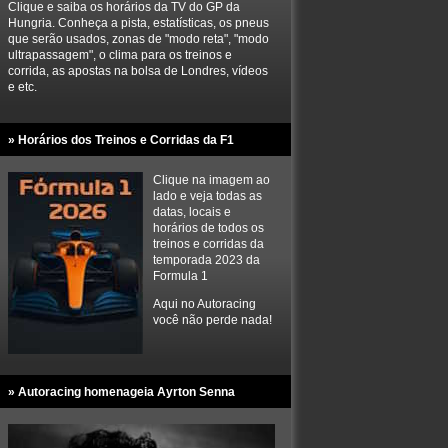
Clique e saiba os horários da TV do GP da
Hungria. Conheça a pista, estatísticas, os pneus
que serão usados, zonas de "modo reta", "modo
ultrapassagem", o clima para os treinos e
corrida, as apostas na bolsa de Londres, vídeos
e etc.
» Horários dos Treinos e Corridas da F1
Clique na imagem ao
lado e veja todas as
datas, locais e
horários de todos os
treinos e corridas da
temporada 2023 da
Formula 1
Aqui no Autoracing
você não perde nada!
» Autoracing homenageia Ayrton Senna