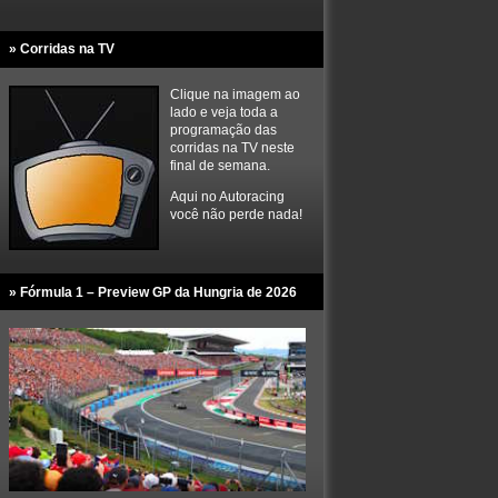
» Corridas na TV
Clique na imagem ao
lado e veja toda a
programação das
corridas na TV neste
final de semana.
Aqui no Autoracing
você não perde nada!
» Fórmula 1 – Preview GP da Hungria de 2026