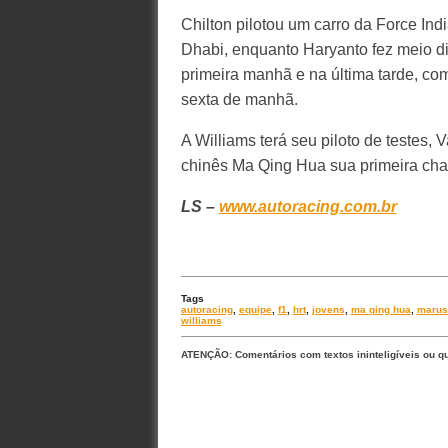
Chilton pilotou um carro da Force Ind
Dhabi, enquanto Haryanto fez meio di
primeira manhã e na última tarde, co
sexta de manhã.
A Williams terá seu piloto de testes,
chinês Ma Qing Hua sua primeira cha
LS –
www.autoracing.com.br
Tags
autoracing
,
equipe
,
f1
,
hrt
,
jovens
,
ma qing hua
,
marus
williams
ATENÇÃO: Comentários com textos ininteligíveis ou q