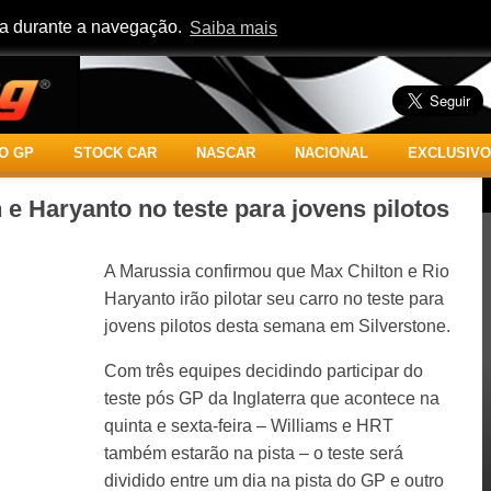
cia durante a navegação.
Saiba mais
O GP
STOCK CAR
NASCAR
NACIONAL
EXCLUSIVO
 e Haryanto no teste para jovens pilotos
A Marussia confirmou que Max Chilton e Rio
Haryanto irão pilotar seu carro no teste para
jovens pilotos desta semana em Silverstone.
Com três equipes decidindo participar do
teste pós GP da Inglaterra que acontece na
quinta e sexta-feira – Williams e HRT
também estarão na pista – o teste será
dividido entre um dia na pista do GP e outro