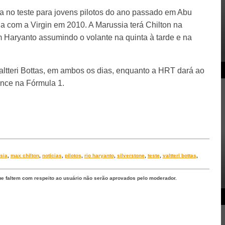
ia no teste para jovens pilotos do ano passado em Abu
a com a Virgin em 2010. A Marussia terá Chilton na
m Haryanto assumindo o volante na quinta à tarde e na
 Valtteri Bottas, em ambos os dias, enquanto a HRT dará ao
nce na Fórmula 1.
sia
,
max chilton
,
noticias
,
pilotos
,
rio haryanto
,
silverstone
,
teste
,
valtteri bottas
,
ue faltem com respeito ao usuário não serão aprovados pelo moderador.