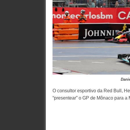
Dani
O consultor esportivo da Red Bull, H
“presentear” o GP de Mônaco para a 