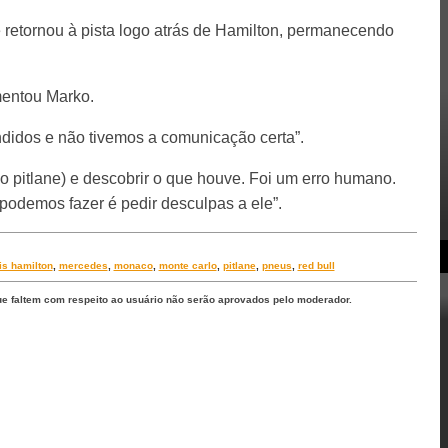
 retornou à pista logo atrás de Hamilton, permanecendo
entou Marko.
ndidos e não tivemos a comunicação certa”.
o pitlane) e descobrir o que houve. Foi um erro humano.
 podemos fazer é pedir desculpas a ele”.
is hamilton
,
mercedes
,
monaco
,
monte carlo
,
pitlane
,
pneus
,
red bull
ue faltem com respeito ao usuário não serão aprovados pelo moderador.