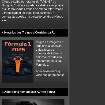
Clique e saiba os horários da TV do GP da
Hungria. Conheça a pista, estatísticas, os pneus
que serão usados, zonas de "modo reta", "modo
ultrapassagem", o clima para os treinos e
corrida, as apostas na bolsa de Londres, vídeos
e etc.
» Horários dos Treinos e Corridas da F1
Clique na imagem ao
lado e veja todas as
datas, locais e
horários de todos os
treinos e corridas da
temporada 2023 da
Formula 1
Aqui no Autoracing
você não perde nada!
» Autoracing homenageia Ayrton Senna