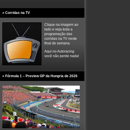
» Corridas na TV
Clique na imagem ao
lado e veja toda a
programação das
corridas na TV neste
final de semana.
Aqui no Autoracing
você não perde nada!
» Fórmula 1 – Preview GP da Hungria de 2026