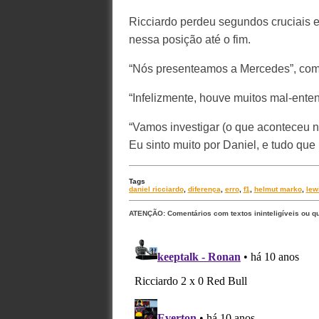
Ricciardo perdeu segundos cruciais e
nessa posição até o fim.
“Nós presenteamos a Mercedes”, com
“Infelizmente, houve muitos mal-ente
“Vamos investigar (o que aconteceu n
Eu sinto muito por Daniel, e tudo que
Tags
daniel ricciardo
,
diferença
,
erro
,
f1
,
helmut marko
,
lew
ATENÇÃO: Comentários com textos ininteligíveis ou q