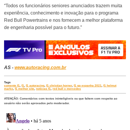
“Todos os funcionários seniores anunciados trazem muita
experiência, conhecimento e inovação para o programa
Red Bull Powertrains e nos fornecem a melhor plataforma
de engenharia possível para o futuro.”
AS -
www.autoracing.com.br
Tags
comente f1
,
f1
,
f1 autoracing
,
f1 christian horner
,
f1 gp espanha 2021
,
f1 helmut
marko
,
f1 melhor site
,
noticias f1
,
red bull x mercedes
ATENÇÃO: Comentários com textos ininteligíveis ou que faltem com respeito ao
usuário não serão aprovados pelo moderador.