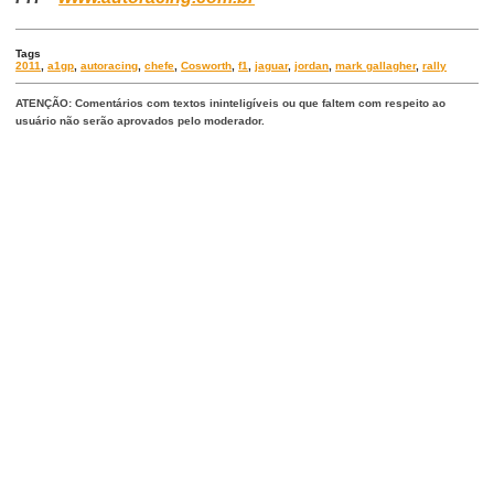
Tags
2011
,
a1gp
,
autoracing
,
chefe
,
Cosworth
,
f1
,
jaguar
,
jordan
,
mark gallagher
,
rally
ATENÇÃO: Comentários com textos ininteligíveis ou que faltem com respeito ao
usuário não serão aprovados pelo moderador.