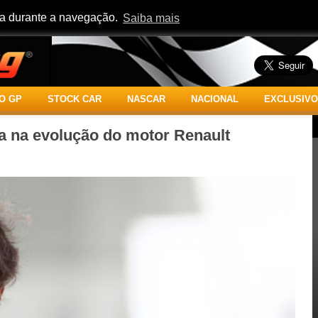
cia durante a navegação.
Saiba mais
O GP
STOCK CAR
NASCAR
NACIONAL
EXCLUSIVO
lha na evolução do motor Renault