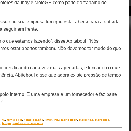
otores da Indy e MotoGP como parte do trabalho de
disse que sua empresa tem que estar aberta para a entrada
a seguir em frente.
 o que estamos fazendo”, disse Abiteboul. “Nós
samos estar abertos também. Não devemos ter medo do que
ores ficando cada vez mais apertadas, e limitando o que
tência, Abiteboul disse que agora existe pressão de tempo
apoio interno. É uma empresa e um fornecedor e faz parte
o”.
s
,
f1
,
fornecedor
,
homologação
,
ilmor
,
indy
,
mario illien
,
melhorias
,
mercedes
,
s
,
tempo
,
unidades de potencia