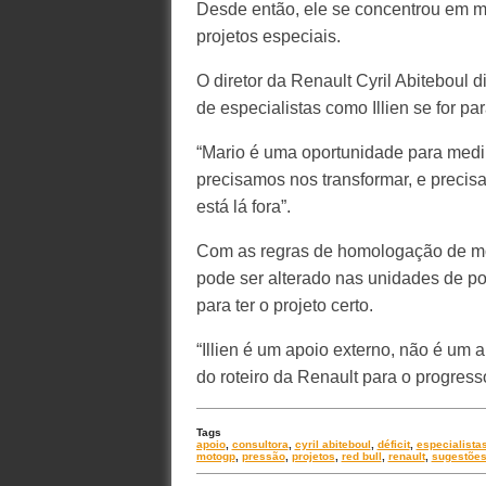
Desde então, ele se concentrou em m
projetos especiais.
O diretor da Renault Cyril Abiteboul 
de especialistas como Illien se for par
“Mario é uma oportunidade para medir
precisamos nos transformar, e preci
está lá fora”.
Com as regras de homologação de mot
pode ser alterado nas unidades de po
para ter o projeto certo.
“Illien é um apoio externo, não é um 
do roteiro da Renault para o progress
Tags
apoio
,
consultora
,
cyril abiteboul
,
déficit
,
especialista
motogp
,
pressão
,
projetos
,
red bull
,
renault
,
sugestõe