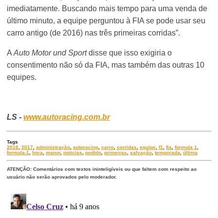
imediatamente. Buscando mais tempo para uma venda de
último minuto, a equipe perguntou à FIA se pode usar seu
carro antigo (de 2016) nas três primeiras corridas”.
A
Auto Motor und Sport
disse que isso exigiria o
consentimento não só da FIA, mas também das outras 10
equipes.
LS -
www.autoracing.com.br
Tags
2016
,
2017
,
administração
,
autoracing
,
carro
,
corridas
,
equipe
,
f1
,
fia
,
formula 1
,
formula-1
,
hora
,
manor
,
noticias
,
pedido
,
primeiras
,
salvação
,
temporada
,
última
ATENÇÃO: Comentários com textos ininteligíveis ou que faltem com respeito ao
usuário não serão aprovados pelo moderador.