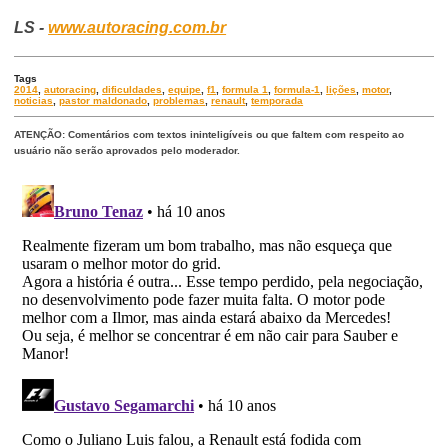
LS -
www.autoracing.com.br
Tags
2014
,
autoracing
,
dificuldades
,
equipe
,
f1
,
formula 1
,
formula-1
,
lições
,
motor
,
noticias
,
pastor maldonado
,
problemas
,
renault
,
temporada
ATENÇÃO: Comentários com textos ininteligíveis ou que faltem com respeito ao
usuário não serão aprovados pelo moderador.