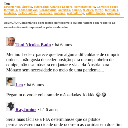
Tags
advertencia
,
áustria
,
autoracing
,
Charles Leclerc
,
comentarios f1
,
Comente sobre
formula 1
,
consecutivas
,
Coronavírus
,
corridas
,
equipe
,
f1 2020
,
ferrari
,
formula 1
,
medidas
,
melhor site f1
,
mercedes
,
noticias
,
red bull ring
,
valtteri bottas
,
violações
ATENÇÃO: Comentários com textos ininteligíveis ou que faltem com respeito ao
usuário não serão aprovados pelo moderador.