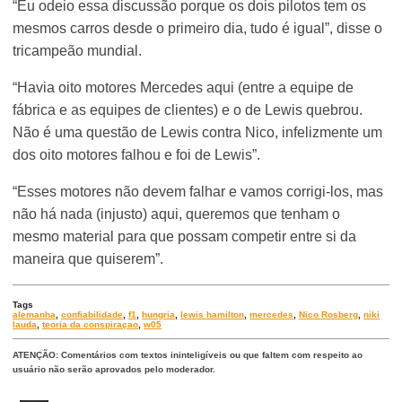
“Eu odeio essa discussão porque os dois pilotos tem os
mesmos carros desde o primeiro dia, tudo é igual”, disse o
tricampeão mundial.
“Havia oito motores Mercedes aqui (entre a equipe de
fábrica e as equipes de clientes) e o de Lewis quebrou.
Não é uma questão de Lewis contra Nico, infelizmente um
dos oito motores falhou e foi de Lewis”.
“Esses motores não devem falhar e vamos corrigi-los, mas
não há nada (injusto) aqui, queremos que tenham o
mesmo material para que possam competir entre si da
maneira que quiserem”.
Tags
alemanha
,
confiabilidade
,
f1
,
hungria
,
lewis hamilton
,
mercedes
,
Nico Rosberg
,
niki
lauda
,
teoria da conspiraçao
,
w05
ATENÇÃO: Comentários com textos ininteligíveis ou que faltem com respeito ao
usuário não serão aprovados pelo moderador.