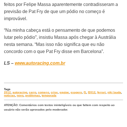
feitos por Felipe Massa aparentemente contradisseram a
previsão de Pat Fry de que um pódio no começo é
improvável.
“Na minha cabeça está o pensamento de que podemos
lutar pelo pódio”, insistiu Massa após chegar à Austrália
nesta semana. “Mas isso não significa que eu não
concordo com o que Pat Fry disse em Barcelona”.
LS –
www.autoracing.com.br
Tags
2012
,
autoracing
,
carro
,
começo
,
crise
,
equipe
,
exagero
,
f1
,
f2012
,
ferrari
,
niki lauda
,
noticias
,
novo
,
problemas
,
temporada
ATENÇÃO: Comentários com textos ininteligíveis ou que faltem com respeito ao
usuário não serão aprovados pelo moderador.