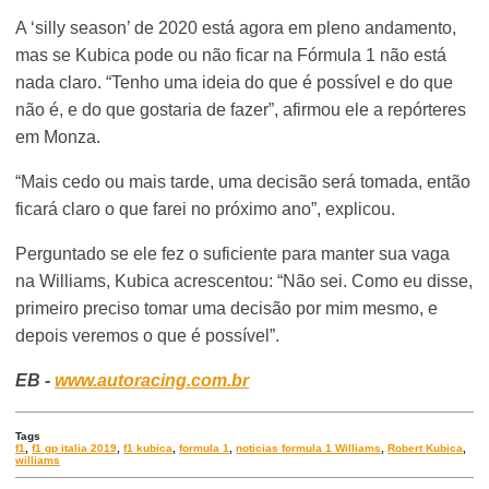
A ‘silly season’ de 2020 está agora em pleno andamento,
mas se Kubica pode ou não ficar na Fórmula 1 não está
nada claro. “Tenho uma ideia do que é possível e do que
não é, e do que gostaria de fazer”, afirmou ele a repórteres
em Monza.
“Mais cedo ou mais tarde, uma decisão será tomada, então
ficará claro o que farei no próximo ano”, explicou.
Perguntado se ele fez o suficiente para manter sua vaga
na Williams, Kubica acrescentou: “Não sei. Como eu disse,
primeiro preciso tomar uma decisão por mim mesmo, e
depois veremos o que é possível”.
EB -
www.autoracing.com.br
Tags
f1
,
f1 gp italia 2019
,
f1 kubica
,
formula 1
,
noticias formula 1 Williams
,
Robert Kubica
,
williams