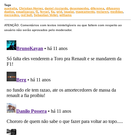
Tags
australia
,
Christian Horner
,
daniel ricciardo
,
desempenho
,
diferença
,
difusores
duplos
,
equalizaçao
,
f1
,
ferrari
,
fia
,
grid
,
igualar
,
mapeamento
,
mclaren
,
medidas
,
mercedes
,
red bull
,
Sebastian Vettel
,
williams
ATENÇÃO: Comentários com textos ininteligíveis ou que faltem com respeito ao
usuário não serão aprovados pelo moderador.