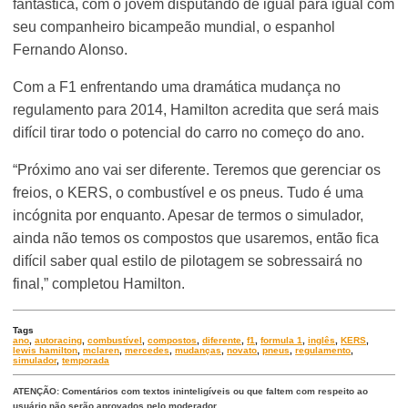
fantástica, com o jovem disputando de igual para igual com
seu companheiro bicampeão mundial, o espanhol
Fernando Alonso.
Com a F1 enfrentando uma dramática mudança no
regulamento para 2014, Hamilton acredita que será mais
difícil tirar todo o potencial do carro no começo do ano.
“Próximo ano vai ser diferente. Teremos que gerenciar os
freios, o KERS, o combustível e os pneus. Tudo é uma
incógnita por enquanto. Apesar de termos o simulador,
ainda não temos os compostos que usaremos, então fica
difícil saber qual estilo de pilotagem se sobressairá no
final,” completou Hamilton.
Tags
ano
,
autoracing
,
combustível
,
compostos
,
diferente
,
f1
,
formula 1
,
inglês
,
KERS
,
lewis hamilton
,
mclaren
,
mercedes
,
mudanças
,
novato
,
pneus
,
regulamento
,
simulador
,
temporada
ATENÇÃO: Comentários com textos ininteligíveis ou que faltem com respeito ao
usuário não serão aprovados pelo moderador.