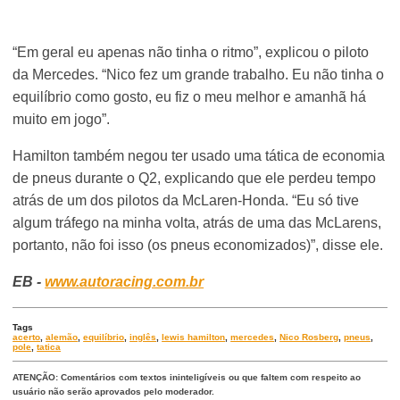
“Em geral eu apenas não tinha o ritmo”, explicou o piloto
da Mercedes. “Nico fez um grande trabalho. Eu não tinha o
equilíbrio como gosto, eu fiz o meu melhor e amanhã há
muito em jogo”.
Hamilton também negou ter usado uma tática de economia
de pneus durante o Q2, explicando que ele perdeu tempo
atrás de um dos pilotos da McLaren-Honda. “Eu só tive
algum tráfego na minha volta, atrás de uma das McLarens,
portanto, não foi isso (os pneus economizados)”, disse ele.
EB -
www.autoracing.com.br
Tags
acerto
,
alemão
,
equilíbrio
,
inglês
,
lewis hamilton
,
mercedes
,
Nico Rosberg
,
pneus
,
pole
,
tatica
ATENÇÃO: Comentários com textos ininteligíveis ou que faltem com respeito ao
usuário não serão aprovados pelo moderador.