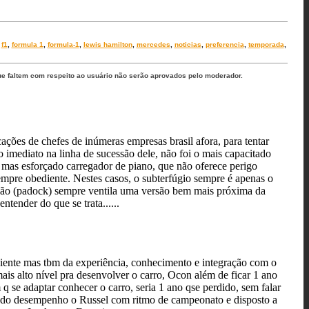
,
f1
,
formula 1
,
formula-1
,
lewis hamilton
,
mercedes
,
noticias
,
preferencia
,
temporada
,
ue faltem com respeito ao usuário não serão aprovados pelo moderador.