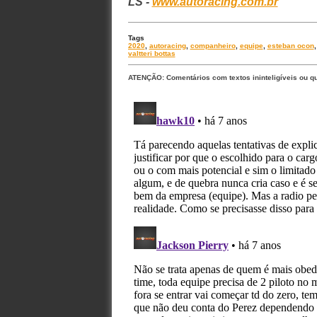
LS -
www.autoracing.com.br
Tags
2020
,
autoracing
,
companheiro
,
equipe
,
esteban ocon
valtteri bottas
ATENÇÃO: Comentários com textos ininteligíveis ou q