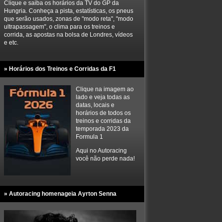
Clique e saiba os horários da TV do GP da
Hungria. Conheça a pista, estatísticas, os pneus
que serão usados, zonas de "modo reta", "modo
ultrapassagem", o clima para os treinos e
corrida, as apostas na bolsa de Londres, vídeos
e etc.
» Horários dos Treinos e Corridas da F1
Clique na imagem ao
lado e veja todas as
datas, locais e
horários de todos os
treinos e corridas da
temporada 2023 da
Formula 1
Aqui no Autoracing
você não perde nada!
» Autoracing homenageia Ayrton Senna