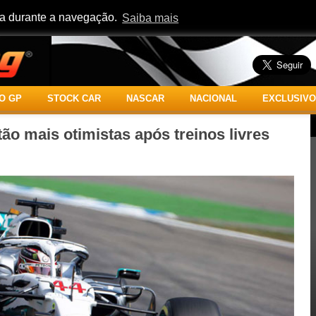
cia durante a navegação.
Saiba mais
O GP
STOCK CAR
NASCAR
NACIONAL
EXCLUSIVO
tão mais otimistas após treinos livres