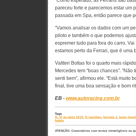
“Como esperado, as Ferraris são bast
pareceu forte e parecemos estar um 
passada em Spa, então parece que po
“Vamos analisar os dados com um pen
piloto e também o que podemos ajust
espremer tudo para fora do carro. Vai
estamos perto da Ferrari, que é uma 
Valtteri Bottas foi o quarto mais rápi
Mercedes tem “boas chances”. “Não t
senti bem”, afirmou ele. “Está muito 
final, tive uma boa sensação e bom ri
EB -
www.autoracing.com.br
Tags
f1
,
f1 gp italia 2019
,
f1 hamilton
,
formula 1
,
lewis hamil
bottas
ATENÇÃO: Comentários com textos ininteligíveis ou q