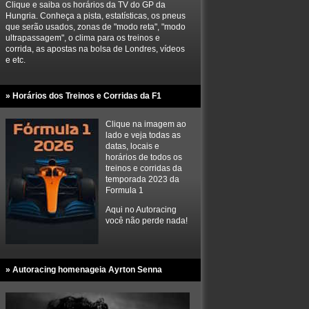
Clique e saiba os horários da TV do GP da
Hungria. Conheça a pista, estatísticas, os pneus
que serão usados, zonas de "modo reta", "modo
ultrapassagem", o clima para os treinos e
corrida, as apostas na bolsa de Londres, vídeos
e etc.
» Horários dos Treinos e Corridas da F1
Clique na imagem ao
lado e veja todas as
datas, locais e
horários de todos os
treinos e corridas da
temporada 2023 da
Formula 1
Aqui no Autoracing
você não perde nada!
» Autoracing homenageia Ayrton Senna