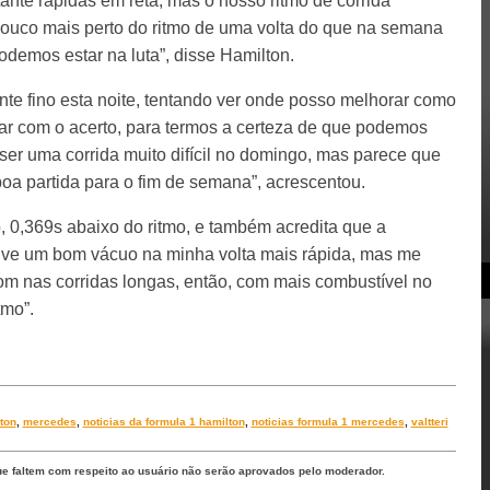
ante rápidas em reta, mas o nosso ritmo de corrida
pouco mais perto do ritmo de uma volta do que na semana
demos estar na luta”, disse Hamilton.
te fino esta noite, tentando ver onde posso melhorar como
ar com o acerto, para termos a certeza de que podemos
 ser uma corrida muito difícil no domingo, mas parece que
boa partida para o fim de semana”, acrescentou.
do, 0,369s abaixo do ritmo, e também acredita que a
ive um bom vácuo na minha volta mais rápida, mas me
bom nas corridas longas, então, com mais combustível no
tmo”.
ton
,
mercedes
,
noticias da formula 1 hamilton
,
noticias formula 1 mercedes
,
valtteri
ue faltem com respeito ao usuário não serão aprovados pelo moderador.