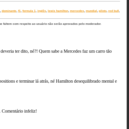
,
dominante
,
f1
,
formula 1
,
inglês
,
lewis hamilton
,
mercedes
,
mundial
,
piloto
,
red bull
,
ue faltem com respeito ao usuário não serão aprovados pelo moderador.