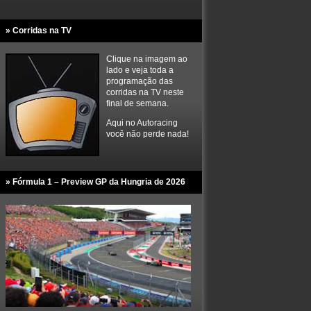
» Corridas na TV
Clique na imagem ao
lado e veja toda a
programação das
corridas na TV neste
final de semana.
Aqui no Autoracing
você não perde nada!
» Fórmula 1 – Preview GP da Hungria de 2026