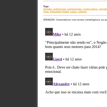
Tags
alemão
,
autoracing
,
campeonato
,
consecutiva
,
corrida
rival
,
Sebastian Vettel
,
vaias
,
vitórias
ATENÇÃO: Comentários com textos ininteligíveis ou q