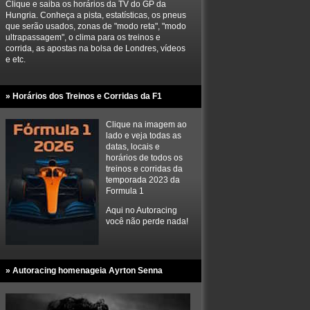
Clique e saiba os horários da TV do GP da
Hungria. Conheça a pista, estatísticas, os pneus
que serão usados, zonas de "modo reta", "modo
ultrapassagem", o clima para os treinos e
corrida, as apostas na bolsa de Londres, vídeos
e etc.
» Horários dos Treinos e Corridas da F1
Clique na imagem ao
lado e veja todas as
datas, locais e
horários de todos os
treinos e corridas da
temporada 2023 da
Formula 1
Aqui no Autoracing
você não perde nada!
» Autoracing homenageia Ayrton Senna