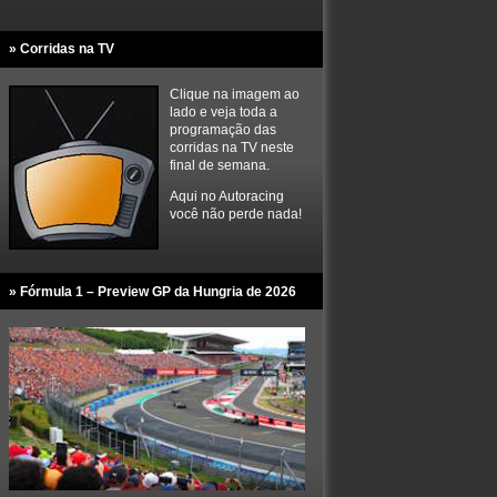
» Corridas na TV
Clique na imagem ao
lado e veja toda a
programação das
corridas na TV neste
final de semana.
Aqui no Autoracing
você não perde nada!
» Fórmula 1 – Preview GP da Hungria de 2026