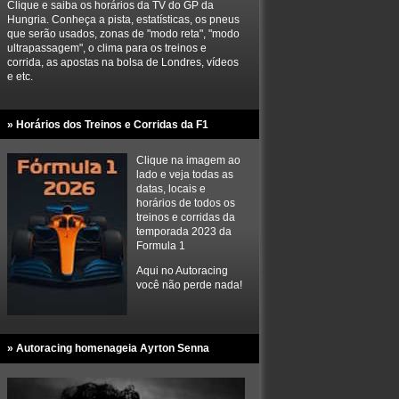
Clique e saiba os horários da TV do GP da
Hungria. Conheça a pista, estatísticas, os pneus
que serão usados, zonas de "modo reta", "modo
ultrapassagem", o clima para os treinos e
corrida, as apostas na bolsa de Londres, vídeos
e etc.
» Horários dos Treinos e Corridas da F1
Clique na imagem ao
lado e veja todas as
datas, locais e
horários de todos os
treinos e corridas da
temporada 2023 da
Formula 1
Aqui no Autoracing
você não perde nada!
» Autoracing homenageia Ayrton Senna