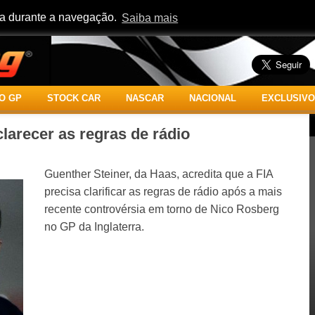
cia durante a navegação.
Saiba mais
O GP
STOCK CAR
NASCAR
NACIONAL
EXCLUSIVO
clarecer as regras de rádio
Guenther Steiner, da Haas, acredita que a FIA
precisa clarificar as regras de rádio após a mais
recente controvérsia em torno de Nico Rosberg
no GP da Inglaterra.