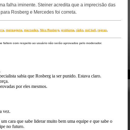
a falha iminente. Steiner acredita que a imprecisão das
o para Rosberg e Mercedes foi correta.
rra
,
mensagens
,
mercedes
,
Nico Rosberg
,
problema
,
rádio
,
red bull
,
regras
,
ue faltem com respeito ao usuário não serão aprovados pelo moderador.