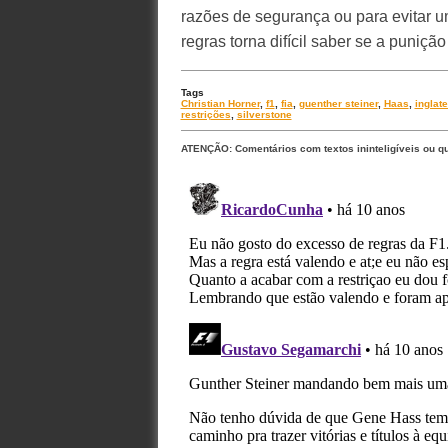
razões de segurança ou para evitar um
regras torna difícil saber se a puniçã
Tags
Christian Horner
,
f1
,
fia
,
guenther steiner
,
Haas
,
inglate
restrições
,
silverstone
ATENÇÃO: Comentários com textos ininteligíveis ou q