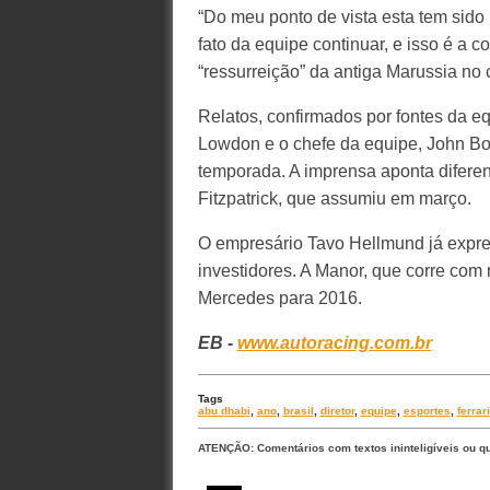
“Do meu ponto de vista esta tem sido
fato da equipe continuar, e isso é a 
“ressurreição” da antiga Marussia no
Relatos, confirmados por fontes da eq
Lowdon e o chefe da equipe, John Boo
temporada. A imprensa aponta diferenç
Fitzpatrick, que assumiu em março.
O empresário Tavo Hellmund já expr
investidores. A Manor, que corre com
Mercedes para 2016.
EB -
www.autoracing.com.br
Tags
abu dhabi
,
ano
,
brasil
,
diretor
,
equipe
,
esportes
,
ferrari
ATENÇÃO: Comentários com textos ininteligíveis ou q