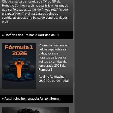
Clique e saiba os horários da TV do GP da
Hungria. Conheça a pista, estatísticas, os pneus
que serão usados, zonas de "modo reta", "modo
ultrapassagem", o clima para os treinos e
corrida, as apostas na bolsa de Londres, vídeos
e etc.
» Horários dos Treinos e Corridas da F1
Clique na imagem ao
lado e veja todas as
datas, locais e
horários de todos os
treinos e corridas da
temporada 2023 da
Formula 1
Aqui no Autoracing
você não perde nada!
» Autoracing homenageia Ayrton Senna