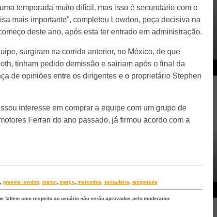
 uma temporada muito difícil, mas isso é secundário com o
coisa mais importante”, completou Lowdon, peça decisiva na
 começo deste ano, após esta ter entrado em administração.
uipe, surgiram na corrida anterior, no México, de que
th, tinham pedido demissão e sairiam após o final da
a de opiniões entre os dirigentes e o proprietário Stephen
essou interesse em comprar a equipe com um grupo de
 motores Ferrari do ano passado, já firmou acordo com a
,
graeme lowdon
,
manor
,
março
,
mercedes
,
sexta-feira
,
temporada
ue faltem com respeito ao usuário não serão aprovados pelo moderador.