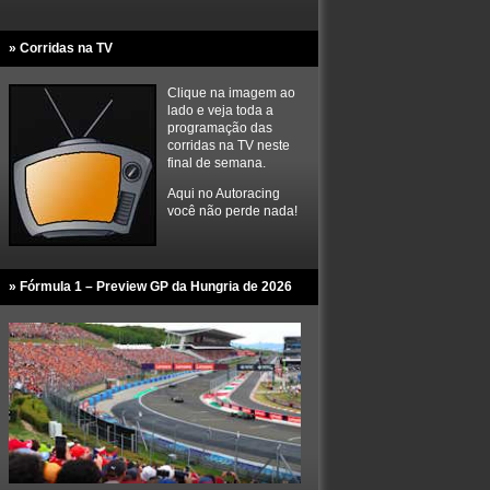
» Corridas na TV
Clique na imagem ao
lado e veja toda a
programação das
corridas na TV neste
final de semana.
Aqui no Autoracing
você não perde nada!
» Fórmula 1 – Preview GP da Hungria de 2026