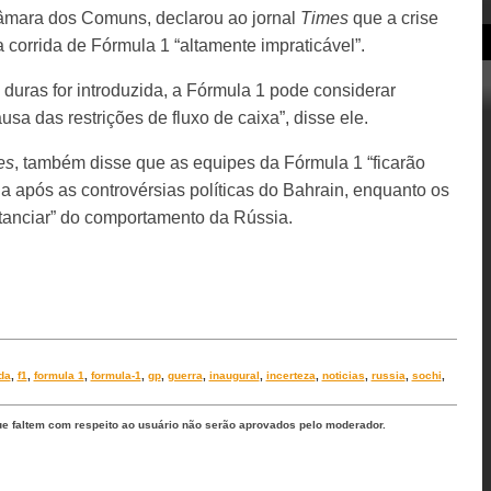
Câmara dos Comuns, declarou ao jornal
Times
que a crise
corrida de Fórmula 1 “altamente impraticável”.
uras for introduzida, a Fórmula 1 pode considerar
usa das restrições de fluxo de caixa”, disse ele.
es
, também disse que as equipes da Fórmula 1 “ficarão
 após as controvérsias políticas do Bahrain, enquanto os
stanciar” do comportamento da Rússia.
da
,
f1
,
formula 1
,
formula-1
,
gp
,
guerra
,
inaugural
,
incerteza
,
noticias
,
russia
,
sochi
,
ue faltem com respeito ao usuário não serão aprovados pelo moderador.