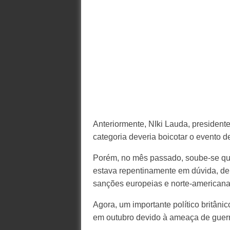
Anteriormente, NIki Lauda, presiden
categoria deveria boicotar o evento d
Porém, no mês passado, soube-se que a
estava repentinamente em dúvida, dep
sanções europeias e norte-americana
Agora, um importante político britâni
em outubro devido à ameaça de guerr