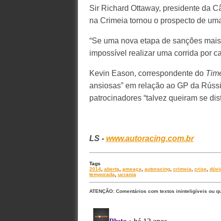
Sir Richard Ottaway, presidente da 
na Crimeia tornou o prospecto de uma 
“Se uma nova etapa de sanções mais d
impossível realizar uma corrida por ca
Kevin Eason, correspondente do
Tim
ansiosas” em relação ao GP da Rússia
patrocinadores “talvez queiram se di
LS -
www.autoracing.com.br
Tags
2014
,
aberta
,
ameaça
,
autoracing
,
crimeia
,
crise
,
dúvi
temporada
,
ucrania
ATENÇÃO: Comentários com textos ininteligíveis ou q