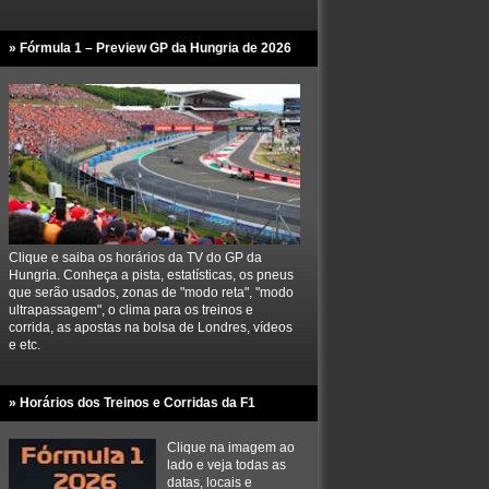
» Fórmula 1 – Preview GP da Hungria de 2026
Clique e saiba os horários da TV do GP da
Hungria. Conheça a pista, estatísticas, os pneus
que serão usados, zonas de "modo reta", "modo
ultrapassagem", o clima para os treinos e
corrida, as apostas na bolsa de Londres, vídeos
e etc.
» Horários dos Treinos e Corridas da F1
Clique na imagem ao
lado e veja todas as
datas, locais e