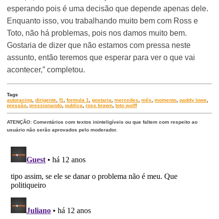
esperando pois é uma decisão que depende apenas dele.
Enquanto isso, vou trabalhando muito bem com Ross e
Toto, não há problemas, pois nos damos muito bem.
Gostaria de dizer que não estamos com pressa neste
assunto, então teremos que esperar para ver o que vai
acontecer,” completou.
Tags
autoracing
,
dirigente
,
f1
,
formula 1
,
gostaria
,
mercedes
,
mês
,
momento
,
paddy lowe
,
pressão
,
pressionando
,
publica
,
ross brawn
,
toto wolff
ATENÇÃO: Comentários com textos ininteligíveis ou que faltem com respeito ao
usuário não serão aprovados pelo moderador.