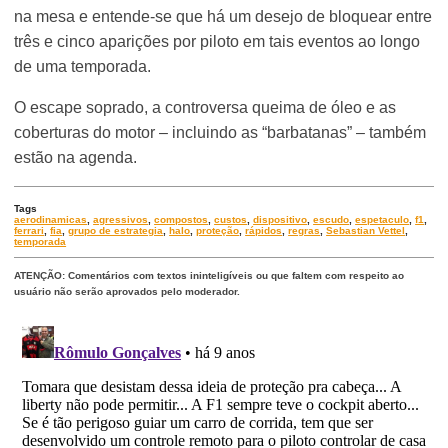
na mesa e entende-se que há um desejo de bloquear entre
três e cinco aparições por piloto em tais eventos ao longo
de uma temporada.
O escape soprado, a controversa queima de óleo e as
coberturas do motor – incluindo as “barbatanas” – também
estão na agenda.
Tags
aerodinamicas
,
agressivos
,
compostos
,
custos
,
dispositivo
,
escudo
,
espetaculo
,
f1
,
ferrari
,
fia
,
grupo de estrategia
,
halo
,
proteção
,
rápidos
,
regras
,
Sebastian Vettel
,
temporada
ATENÇÃO: Comentários com textos ininteligíveis ou que faltem com respeito ao
usuário não serão aprovados pelo moderador.