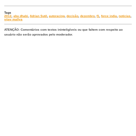
Tags
2012
,
abu dhabi
,
Adrian Sutil
,
autoracing
,
decisão
,
dezembro
,
f1
,
force india
,
noticias
,
vijay mallya
ATENÇÃO: Comentários com textos ininteligíveis ou que faltem com respeito ao
usuário não serão aprovados pelo moderador.