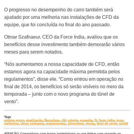
O progresso no desempenho do carro também será
ajudado por uma melhoria nas instalações de CFD da
equipe, que foi concluída no final do ano passado.
Otmar Szafnaeur, CEO da Force India, avaliou que os
benefícios desse investimento também demorarão vários
meses para serem notados.
“Nós aumentamos a nossa capacidade de CFD, então
estamos agora na capacidade máxima permitida pelos
regulamentos”, disse ele. “Como entrou em operação no
final de 2014, os benefícios só serão visíveis no meio da
temporada – junto com o novo programa do túnel de
vento”.
Tags
andrew green
,
atualização
,
Barcelona
,
cfd
,
colonia
,
espanha
,
f1
,
force india
,
jerez
,
melhorias
,
otmar szafnaeur
,
regulamentos
,
silverstone
,
toyota
,
túnel de vento
,
vjm08
ATENÇÃO: Comentários com textos ininteligíveis ou que faltem com respeito ao